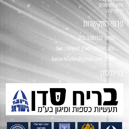
מיגון כספומטים
פריצה קרה
פרטי התקשרות
טלפון: 072-3380332
רחוב הקידמה פארק תעשיות נ.ע.מ
דוא"ל: bariachsadan@gmail.com
בריח סדן