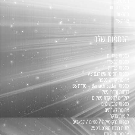
מפרטים
תקני בטיחות
המלצות
צור קשר
הכספות שלנו
כספות ביתיות
כספות למשרד
כספות כבדות
כספות חסינת אש דגם AS
ארונות קודש כספת
כספות Bariach Sadan – סדרת BS
דלתות וחדרי נשק
לוקרים להפקדת נשקים
כספות לתכשיטים
ארונות לשרתים
קופות צדקה
כספות נרקוטיקה / סמים / קנאביס
לתות רכבת מפרט 2501
ארונות תקשורת