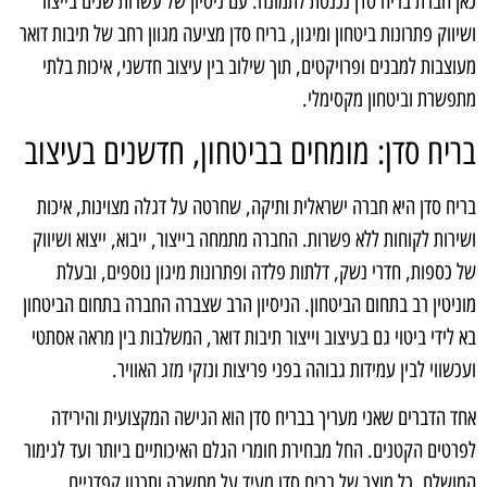
כאן חברת בריח סדן נכנסת לתמונה. עם ניסיון של עשרות שנים בייצור
ושיווק פתרונות ביטחון ומיגון, בריח סדן מציעה מגוון רחב של תיבות דואר
מעוצבות למבנים ופרויקטים, תוך שילוב בין עיצוב חדשני, איכות בלתי
מתפשרת וביטחון מקסימלי.
בריח סדן: מומחים בביטחון, חדשנים בעיצוב
בריח סדן היא חברה ישראלית ותיקה, שחרטה על דגלה מצוינות, איכות
ושירות לקוחות ללא פשרות. החברה מתמחה בייצור, ייבוא, ייצוא ושיווק
של כספות, חדרי נשק, דלתות פלדה ופתרונות מיגון נוספים, ובעלת
מוניטין רב בתחום הביטחון. הניסיון הרב שצברה החברה בתחום הביטחון
בא לידי ביטוי גם בעיצוב וייצור תיבות דואר, המשלבות בין מראה אסתטי
ועכשווי לבין עמידות גבוהה בפני פריצות ונזקי מזג האוויר.
אחד הדברים שאני מעריך בבריח סדן הוא הגישה המקצועית והירידה
לפרטים הקטנים. החל מבחירת חומרי הגלם האיכותיים ביותר ועד לגימור
המושלם, כל מוצר של בריח סדן מעיד על מחשבה ותכנון קפדניים.