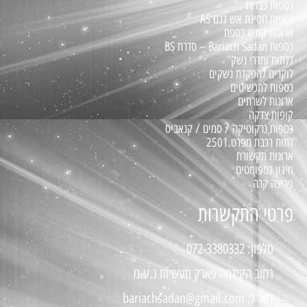
כספות כבדות
כספות חסינת אש דגם AS
ארונות קודש כספת
כספות Bariach Sadan – סדרת BS
דלתות וחדרי נשק
לוקרים להפקדת נשקים
כספות לתכשיטים
ארונות לשרתים
קופות צדקה
כספות נרקוטיקה / סמים / קנאביס
לתות רכבת מפרט 2501
ארונות תקשורת
מיגון כספומטים
פריצה קרה
פרטי התקשרות
טלפון: 072-3380332
רחוב הקידמה פארק תעשיות נ.ע.מ
דוא"ל: bariachsadan@gmail.com