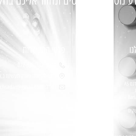
ע נוסף מלאו פרטים ונחזור אליכם בה
נו
פרטי התקשרות
טלפון: 072-3380332
רחוב הקידמה פארק תעשיות נ.ע
ם AS
דוא"ל: bariachsadan@gmail.com
שקים