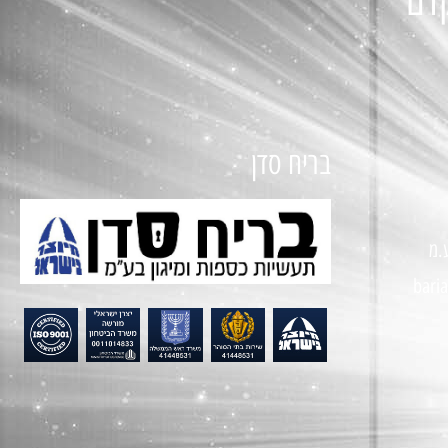
קדם
בריח סדן
.מ