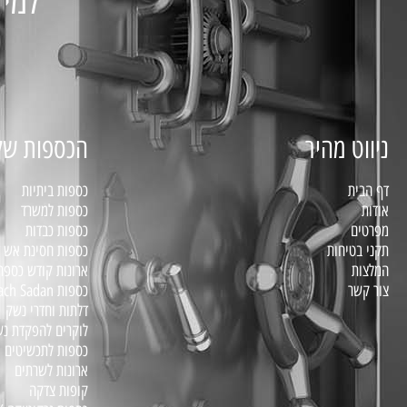
למיד
ניווט מהיר
הכספות של
דף הבית
כספות ביתיות
אודות
כספות למשרד
מפרטים
כספות כבדות
תקני בטיחות
כספות חסינת אש דג
המלצות
ארונות קודש כספת
צור קשר
כספות Bariach Sadan – סדרת BS
דלתות וחדרי נשק
לוקרים להפקדת נ
כספות לתכשיטים
ארונות לשרתים
קופות צדקה