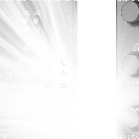
נו
פרטי התקשרות
טלפון: 072-3380332
רחוב הקידמה פארק תעשיות נ.ע
ם AS
דוא"ל: bariachsadan@gmail.com
שקים
 סמים / קנאביס