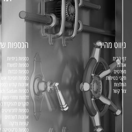
ניווט מהיר
הכספות של
דף הבית
כספות ביתיות
אודות
כספות למשרד
מפרטים
כספות כבדות
תקני בטיחות
כספות חסינת אש דג
המלצות
ארונות קודש כספת
צור קשר
כספות Bariach Sadan – סדרת BS
דלתות וחדרי נשק
לוקרים להפקדת נ
כספות לתכשיטים
ארונות לשרתים
קופות צדקה
כספות נרקוטיקה /