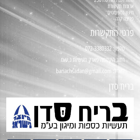
ארונות תקשורת
מיגון כספומטים
פריצה קרה
פרטי התקשרות
טלפון: 072-3380332
רחוב הקידמה פארק תעשיות נ.ע.מ
דוא"ל: bariachsadan@gmail.com
בריח סדן