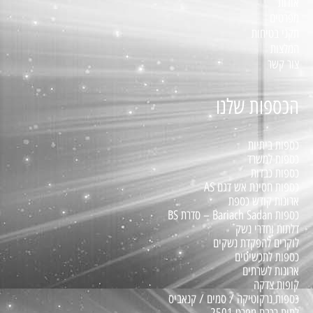
אודות
מפרטים
תקני בטיחות
המלצות
צור קשר
הכספות שלנו
כספות ביתיות
כספות למשרד
כספות כבדות
כספות חסינת אש דגם AS
ארונות קודש כספת
כספות Bariach Sadan – סדרת BS
דלתות וחדרי נשק
לוקרים להפקדת נשקים
כספות לתכשיטים
ארונות לשרתים
קופות צדקה
כספות נרקוטיקה / סמים / קנאביס
לתות רכבת מפרט 2501