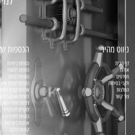
למיד
ניווט מהיר
הכספות של
דף הבית
כספות ביתיות
אודות
כספות למשרד
מפרטים
כספות כבדות
תקני בטיחות
כספות חסינת אש דג
המלצות
ארונות קודש כספת
צור קשר
כספות Bariach Sadan – סדרת BS
דלתות וחדרי נשק
לוקרים להפקדת נ
כספות לתכשיטים
ארונות לשרתים
קופות צדקה