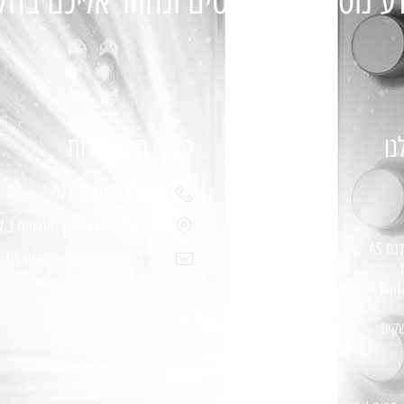
ע נוסף מלאו פרטים ונחזור אליכם בה
נו
פרטי התקשרות
טלפון: 072-3380332
רחוב הקידמה פארק תעשיות נ.ע
ם AS
דוא"ל: bariachsadan@gmail.com
שקים