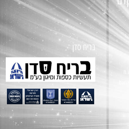
קדם
בריח סדן
.מ