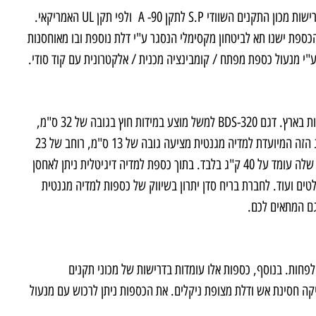
הכספת בנויה לעמידות למשך שעה בפני אש ולשמירה על מדיה מגנטית לפי דרישות מכון התקנים השוודי S.P לתקן 90- A ולפי תקן UL האמריקאי.
כספת ישנו תא לביטחון מקסימלי הנסגר ע"י דלת נוספת ובו מאוחסנות
"י מנעול כספת מפתח / קומבינציה מכנית / אלקטרונית עם קוד סודי.
כספות למדיה מגנטית מדגמי BDS מציעים הגנה אופטימאלית עבור שלל לקוחות בארץ. דגם 320-BDS למשל מוצע במידות חוץ בגובה של 32 ס"מ,
רוחב של 41.3 ס"מ ועומק של 36.8 ס"מ. מבחינת מידות פנים, כספת מן הסוג הזה המיועדת למדיה מגנטית מציעה גובה של 13 ס"מ, רוחב של 23
ס"מ ועומק של 13 ס"מ. כספת זו היא הקטנה ביותר מבין סדרת BDS והמשקל שלה עומד על 40 ק"ג בלבד. בתוך כספת למדיה דיגיטלית ניתן לאחסן
טים ועוד. לחברת בריח סדן יתרון בשיווק של כספות למדיה מגנטית
גם המתאים לכם.
חות. בנוסף, כספות אלו עומדות בדרישות של מכוני תקנים
קה חסינת אש ודלת מצופת ניקלים. את הכספות ניתן לרכוש עם מנעול