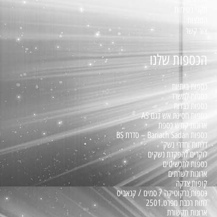
תקני בטיחות
המלצות
צור קשר
הכספות שלנו
כספות ביתיות
כספות למשרד
כספות כבדות
כספות חסינת אש דגם AS
ארונות קודש כספת
כספות Bariach Sadan – סדרת BS
דלתות וחדרי נשק
לוקרים להפקדת נשקים
כספות לתכשיטים
ארונות לשרתים
קופות צדקה
כספות נרקוטיקה / סמים / קנאביס
לתות רכבת מפרט 2501
ארונות תקשורת