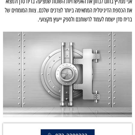
אני ממליץ בחום לבחון את האפשרויות השונות שמציעה בריח סדן ולמצוא
את הכספת הדיגיטלית המתאימה ביותר לצרכים שלכם. צוות המומחים של
בריח סדן ישמח לעמוד לרשותכם ולספק ייעוץ מקצועי.