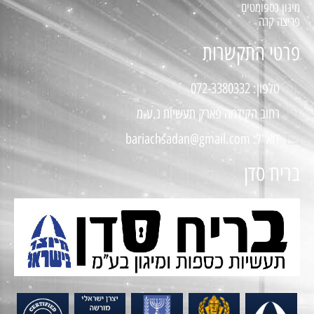
מיגון כספומטים
פריצה קרה
פרטי התקשרות
טלפון: 072-3380332
רחוב הקידמה פארק תעשיות נ.ע.מ
דוא"ל: bariachsadan@gmail.com
בריח סדן