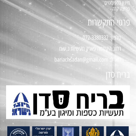
מיגון כספומטים
פריצה קרה
פרטי התקשרות
טלפון: 072-3380332
רחוב הקידמה פארק תעשיות נ.ע.מ
דוא"ל: bariachsadan@gmail.com
בריח סדן