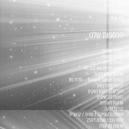
תקני בטיחות
המלצות
צור קשר
הכספות שלנו
כספות ביתיות
כספות למשרד
כספות כבדות
כספות חסינת אש דגם AS
ארונות קודש כספת
כספות Bariach Sadan – סדרת BS
דלתות וחדרי נשק
לוקרים להפקדת נשקים
כספות לתכשיטים
ארונות לשרתים
קופות צדקה
כספות נרקוטיקה / סמים / קנאביס
לתות רכבת מפרט 2501
ארונות תקשורת