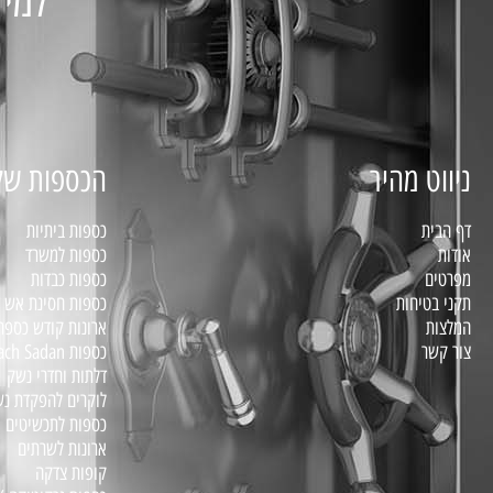
למיד
ניווט מהיר
הכספות של
דף הבית
כספות ביתיות
אודות
כספות למשרד
מפרטים
כספות כבדות
תקני בטיחות
כספות חסינת אש דג
המלצות
ארונות קודש כספת
צור קשר
כספות Bariach Sadan – סדרת BS
דלתות וחדרי נשק
לוקרים להפקדת נ
כספות לתכשיטים
ארונות לשרתים
קופות צדקה