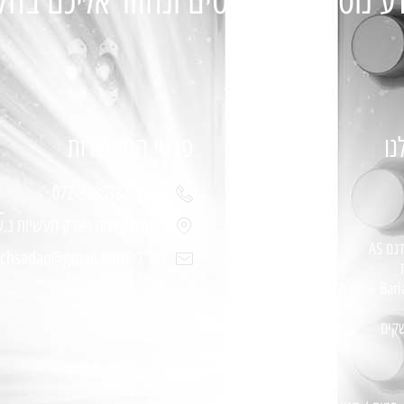
ע נוסף מלאו פרטים ונחזור אליכם בה
נו
פרטי התקשרות
טלפון: 072-3380332
רחוב הקידמה פארק תעשיות נ.ע
ם AS
דוא"ל: bariachsadan@gmail.com
שקים