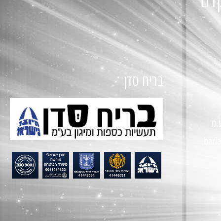
קדם
בריח סדן
.מ