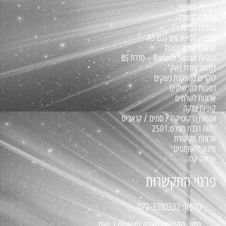
כספות ביתיות
כספות למשרד
כספות כבדות
כספות חסינת אש דגם AS
ארונות קודש כספת
כספות Bariach Sadan – סדרת BS
דלתות וחדרי נשק
לוקרים להפקדת נשקים
כספות לתכשיטים
ארונות לשרתים
קופות צדקה
כספות נרקוטיקה / סמים / קנאביס
לתות רכבת מפרט 2501
ארונות תקשורת
מיגון כספומטים
פריצה קרה
פרטי התקשרות
טלפון: 072-3380332
רחוב הקידמה פארק תעשיות נ.ע.מ