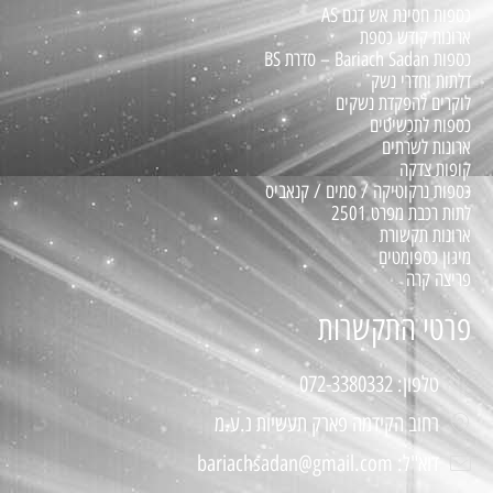
כספות חסינת אש דגם AS
ארונות קודש כספת
כספות Bariach Sadan – סדרת BS
דלתות וחדרי נשק
לוקרים להפקדת נשקים
כספות לתכשיטים
ארונות לשרתים
קופות צדקה
כספות נרקוטיקה / סמים / קנאביס
לתות רכבת מפרט 2501
ארונות תקשורת
מיגון כספומטים
פריצה קרה
פרטי התקשרות
טלפון: 072-3380332
רחוב הקידמה פארק תעשיות נ.ע.מ
דוא"ל: bariachsadan@gmail.com