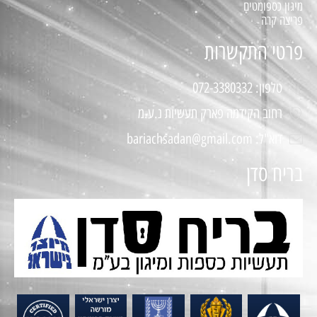
מיגון כספומטים
פריצה קרה
פרטי התקשרות
טלפון: 072-3380332
רחוב הקידמה פארק תעשיות נ.ע.מ
דוא"ל: bariachsadan@gmail.com
בריח סדן