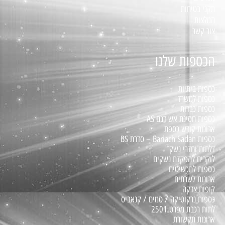
תקני בטיחות
המלצות
צור קשר
הכספות שלנו
כספות ביתיות
כספות למשרד
כספות כבדות
כספות חסינת אש דגם AS
ארונות קודש כספת
כספות Bariach Sadan – סדרת BS
דלתות וחדרי נשק
לוקרים להפקדת נשקים
כספות לתכשיטים
ארונות לשרתים
קופות צדקה
כספות נרקוטיקה / סמים / קנאביס
לתות רכבת מפרט 2501
ארונות תקשורת