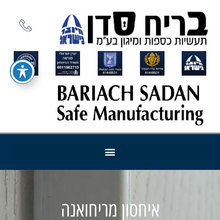
איחסון מריחואנה