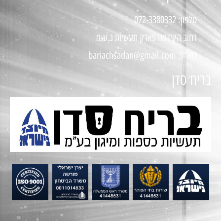
טלפון: 072-3380332
רחוב הקידמה פארק תעשיות נ.ע.מ
דוא"ל: bariachsadan@gmail.com
בריח סדן