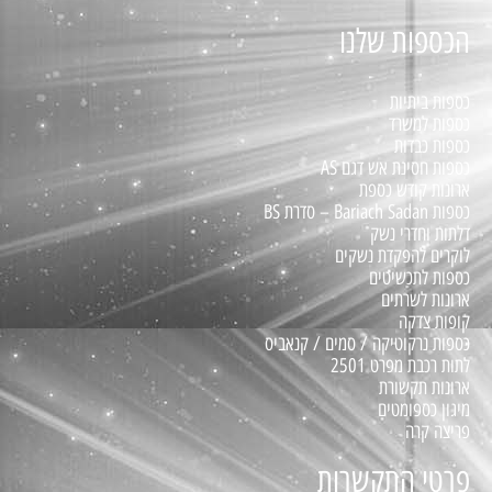
הכספות שלנו
כספות ביתיות
כספות למשרד
כספות כבדות
כספות חסינת אש דגם AS
ארונות קודש כספת
כספות Bariach Sadan – סדרת BS
דלתות וחדרי נשק
לוקרים להפקדת נשקים
כספות לתכשיטים
ארונות לשרתים
קופות צדקה
כספות נרקוטיקה / סמים / קנאביס
לתות רכבת מפרט 2501
ארונות תקשורת
מיגון כספומטים
פריצה קרה
פרטי התקשרות